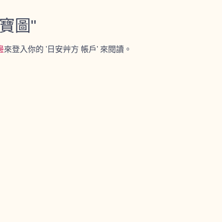
寶圖"
邊
來登入你的 '日安艸方 帳戶' 來閱讀。