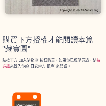
購買下方授權才能閱讀本篇
"藏寶圖"
點按下方 '加入購物車' 按鈕購買，如果你已經購買過，請
按
這邊
來登入你的 '日安艸方 帳戶' 來閱讀。