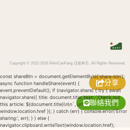
Copyright © 2022-2026 RiAnCaoFang 日安艸方, All Rights Reserved.
const shareBtn = document.getElementById('share-btn');
分享
async function handleShare(event) {
event.preventDefault(); if (navigator.share) { try { await
navigator.share({ title: document.title, text: `Check out
聯絡我們
this article: ${document.title}\n\n`, url:
window.location.href }); } catch (err) { console.error('Error
sharing:', err); } } else {
navigator.clipboard.writeText(window.location.href);